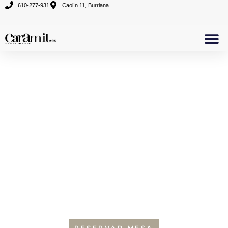
610-277-931
Caolín 11, Burriana
Sobre No
Comida deliciosa
Nuestra galería
RESERVAR MESA