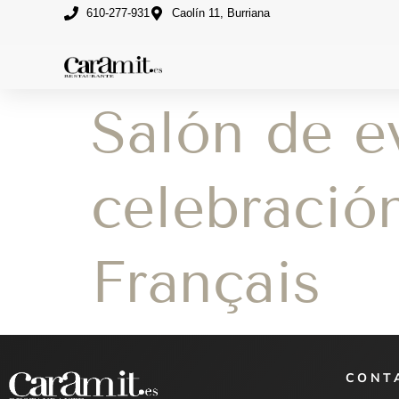
610-277-931
Caolín 11, Burriana
Salón de e
celebració
Français
CONT