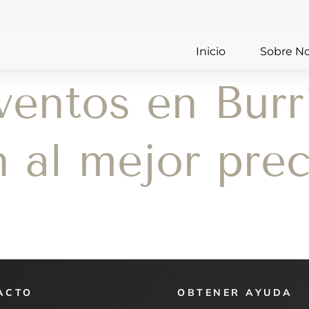
Inicio
Sobre No
ventos en Burr
n al mejor pre
ACTO
OBTENER AYUDA